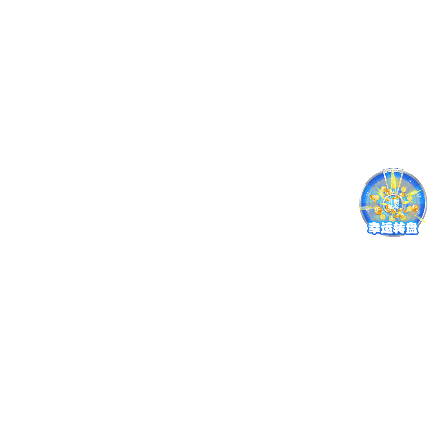
功能模块更新 · 分类查看版本