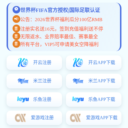
—— 比赛数据从这里开
始
覆盖实时赛事、专业数据、高清视频，
爱游戏体
育网页版登录APP
与网页版为您提供便捷的体育
服务。
APP下载
网页版入口
为什么选择 爱游戏体育网页版登录？
用心服务 · 细节决定体验