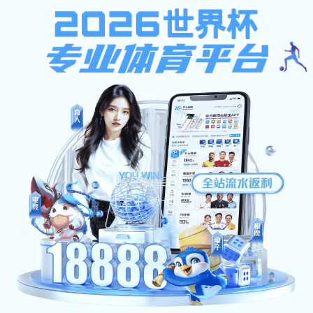
注册入口
爱游戏体育网页版登录